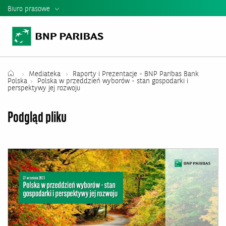
Biuro prasowe
Informacje Prasowe
Kontakt dla mediów
Teczka Prasowa
Mediateka
Raporty i Prezentacje - BNP Paribas Bank
Polska
Polska w przeddzień wyborów - stan gospodarki i
perspektywy jej rozwoju
Mediateka
Podgląd pliku
Władze banku
Relacje Inwestorskie
Raporty i Prezentacje BNP Paribas