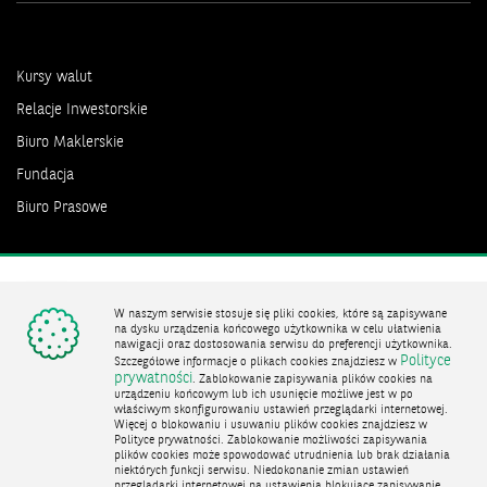
Kursy walut
Relacje Inwestorskie
Biuro Maklerskie
Fundacja
Biuro Prasowe
Bank zmieniającego się świata
W naszym serwisie stosuje się pliki cookies, które są zapisywane
na dysku urządzenia końcowego użytkownika w celu ułatwienia
nawigacji oraz dostosowania serwisu do preferencji użytkownika.
Polityce
Szczegółowe informacje o plikach cookies znajdziesz w
English info
Polityka prywatności
Mapa Serwisu
Nota prawna
prywatności
. Zablokowanie zapisywania plików cookies na
urządzeniu końcowym lub ich usunięcie możliwe jest w po
© 2026 Bank BNP SA
właściwym skonfigurowaniu ustawień przeglądarki internetowej.
Więcej o blokowaniu i usuwaniu plików cookies znajdziesz w
Polityce prywatności. Zablokowanie możliwości zapisywania
BNP Paribas Bank Polska Spółka Akcyjna z siedzibą w Warszawie przy ul. Kasprzaka 2, 01-211
plików cookies może spowodować utrudnienia lub brak działania
Warszawa, zarejestrowany w rejestrze przedsiębiorców Krajowego Rejestru Sądowego przez
niektórych funkcji serwisu. Niedokonanie zmian ustawień
Sąd Rejonowy dla m. st. Warszawy w Warszawie, XIII Wydział Gospodarczy Krajowego
przeglądarki internetowej na ustawienia blokujące zapisywanie