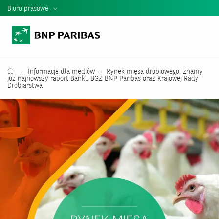
Biuro prasowe
Informacje Prasowe
Kontakt dla mediów
Teczka Prasowa
Informacje dla mediów
Rynek mięsa drobiowego: znamy
już najnowszy raport Banku BGŻ BNP Paribas oraz Krajowej Rady
Drobiarstwa
Mediateka
Władze banku
Relacje Inwestorskie
Raporty i Prezentacje BNP Paribas