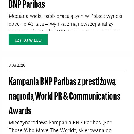
BNP Paribas
Mediana wieku osób pracujących w Polsce wynosi
obecnie 43 lata – wynika z najnowszej analizy
ekonomistów Banku BNP Paribas. Oznacza to, że
połowa aktywnych zawodowo Polaków ma więcej
CZYTAJ WIĘCEJ
niż 43 lata. W niektórych profesjach – zwłaszcza
kluczowych dla jakości życia zawodach
medycznych – proces starzenia się kadr jest
3.08.2026
jednak znacznie bardziej zaawansowany i już dziś
rodzi pytania o...
Kampania BNP Paribas z prestiżową
nagrodą World PR & Communications
Awards
Międzynarodowa kampania BNP Paribas „For
Those Who Move The World”, skierowana do