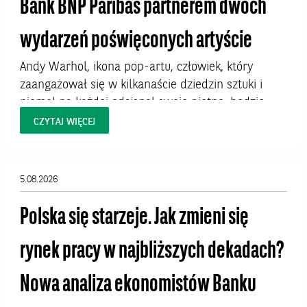
Bank BNP Paribas partnerem dwóch
wydarzeń poświęconych artyście
Andy Warhol, ikona pop-artu, człowiek, który
zaangażował się w kilkanaście dziedzin sztuki i
niemal na każdej odcisnął swoje piętno, będzie
bohaterem dwóch wystaw w Polsce. W Krakowie
CZYTAJ WIĘCEJ
dzieła artysty będzie można oglądać od 7 sierpnia
do 27 września 2026 roku w Pałacu Sztuki na
Placu Szczepańskim. W Warszawie prace Warhola
5.08.2026
uświetnią Hotel Warszawa Art Fair, targi, które
odbędą...
Polska się starzeje. Jak zmieni się
rynek pracy w najbliższych dekadach?
Nowa analiza ekonomistów Banku