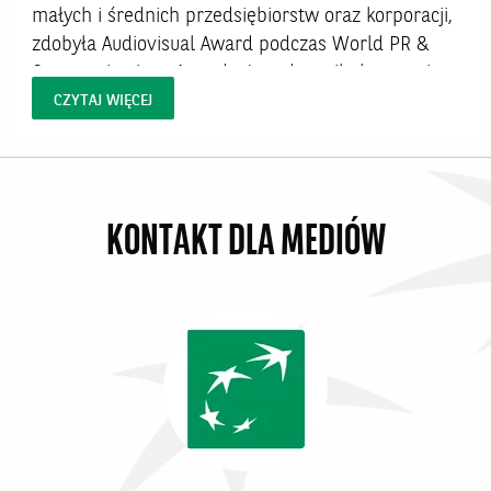
małych i średnich przedsiębiorstw oraz korporacji,
zdobyła Audiovisual Award podczas World PR &
Communications Awards. Jury doceniło kampanię
za autentyczne opowiedzenie historii europejskich
CZYTAJ WIĘCEJ
klientów biznesowych oraz wysoką jakość realizacji
materiałów, które pokazują realną współpracę z
bankiem...
KONTAKT DLA MEDIÓW