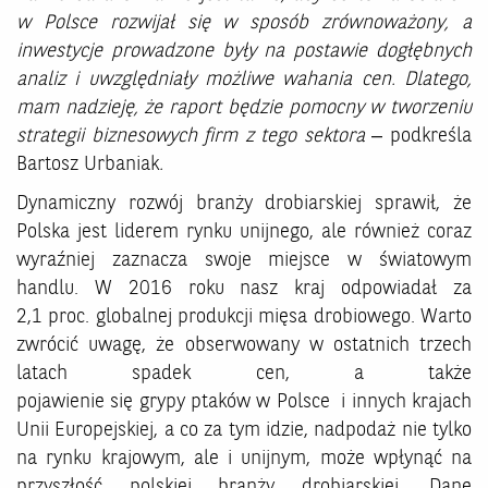
w Polsce rozwijał się w sposób zrównoważony, a
inwestycje prowadzone były na postawie dogłębnych
analiz i uwzględniały możliwe wahania cen. Dlatego,
mam nadzieję, że raport będzie pomocny w tworzeniu
strategii biznesowych firm z tego sektora
– podkreśla
Bartosz Urbaniak
.
Dynamiczny rozwój branży drobiarskiej sprawił, że
Polska jest liderem rynku unijnego, ale również coraz
wyraźniej zaznacza swoje miejsce w światowym
handlu. W 2016 roku nasz kraj odpowiadał za
2,1 proc. globalnej produkcji mięsa drobiowego. Warto
zwrócić uwagę, że obserwowany w ostatnich trzech
latach spadek cen, a także
pojawienie się grypy ptaków w Polsce i innych krajach
Unii Europejskiej, a co za tym idzie, nadpodaż nie tylko
na rynku krajowym, ale i unijnym, może wpłynąć na
przyszłość polskiej branży drobiarskiej. Dane