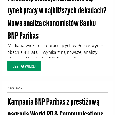
rynek pracy w najbliższych dekadach?
Nowa analiza ekonomistów Banku
BNP Paribas
Mediana wieku osób pracujących w Polsce wynosi
obecnie 43 lata – wynika z najnowszej analizy
ekonomistów Banku BNP Paribas. Oznacza to, że
połowa aktywnych zawodowo Polaków ma więcej
CZYTAJ WIĘCEJ
niż 43 lata. W niektórych profesjach – zwłaszcza
kluczowych dla jakości życia zawodach
medycznych – proces starzenia się kadr jest
3.08.2026
jednak znacznie bardziej zaawansowany i już dziś
rodzi pytania o...
Kampania BNP Paribas z prestiżową