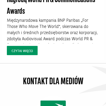
nagrodą World PR & Communications
Awards
Międzynarodowa kampania BNP Paribas „For
Those Who Move The World”, skierowana do
małych i średnich przedsiębiorstw oraz korporacji,
zdobyła Audiovisual Award podczas World PR &
Communications Awards. Jury doceniło kampanię
za autentyczne opowiedzenie historii europejskich
CZYTAJ WIĘCEJ
klientów biznesowych oraz wysoką jakość realizacji
materiałów, które pokazują realną współpracę z
bankiem...
KONTAKT DLA MEDIÓW