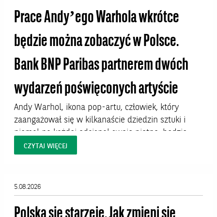
Prace Andy’ego Warhola wkrótce
będzie można zobaczyć w Polsce.
Bank BNP Paribas partnerem dwóch
wydarzeń poświęconych artyście
Andy Warhol, ikona pop-artu, człowiek, który
zaangażował się w kilkanaście dziedzin sztuki i
niemal na każdej odcisnął swoje piętno, będzie
bohaterem dwóch wystaw w Polsce. W Krakowie
CZYTAJ WIĘCEJ
dzieła artysty będzie można oglądać od 7 sierpnia
do 27 września 2026 roku w Pałacu Sztuki na
Placu Szczepańskim. W Warszawie prace Warhola
5.08.2026
uświetnią Hotel Warszawa Art Fair, targi, które
odbędą...
Polska się starzeje. Jak zmieni się