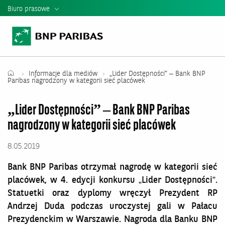
Biuro prasowe
Informacje Prasowe
Kontakt dla mediów
Teczka Prasowa
Informacje dla mediów
„Lider Dostępności” – Bank BNP
Paribas nagrodzony w kategorii sieć placówek
Mediateka
„Lider Dostępności” – Bank BNP Paribas
Władze banku
nagrodzony w kategorii sieć placówek
Relacje Inwestorskie
8.05.2019
Raporty i Prezentacje BNP Paribas
Bank BNP Paribas otrzymał nagrodę w kategorii sieć
placówek, w 4. edycji konkursu „Lider Dostępności”.
Statuetki oraz dyplomy wręczył Prezydent RP
Andrzej Duda podczas uroczystej gali w Pałacu
Prezydenckim w Warszawie. Nagroda dla Banku BNP