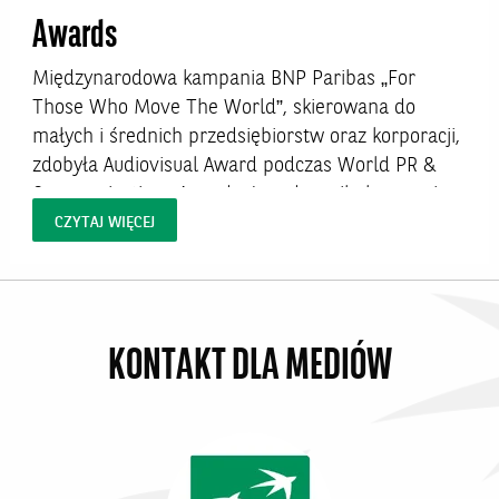
Awards
Międzynarodowa kampania BNP Paribas „For
Those Who Move The World”, skierowana do
małych i średnich przedsiębiorstw oraz korporacji,
zdobyła Audiovisual Award podczas World PR &
Communications Awards. Jury doceniło kampanię
za autentyczne opowiedzenie historii europejskich
CZYTAJ WIĘCEJ
klientów biznesowych oraz wysoką jakość realizacji
materiałów, które pokazują realną współpracę z
bankiem...
KONTAKT DLA MEDIÓW