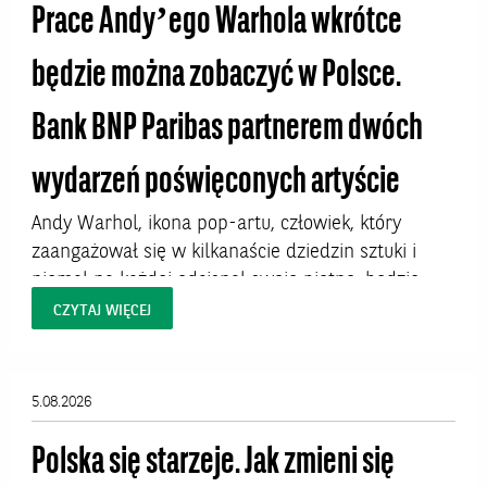
Prace Andy’ego Warhola wkrótce
będzie można zobaczyć w Polsce.
Bank BNP Paribas partnerem dwóch
wydarzeń poświęconych artyście
Andy Warhol, ikona pop-artu, człowiek, który
zaangażował się w kilkanaście dziedzin sztuki i
niemal na każdej odcisnął swoje piętno, będzie
bohaterem dwóch wystaw w Polsce. W Krakowie
CZYTAJ WIĘCEJ
dzieła artysty będzie można oglądać od 7 sierpnia
do 27 września 2026 roku w Pałacu Sztuki na
Placu Szczepańskim. W Warszawie prace Warhola
5.08.2026
uświetnią Hotel Warszawa Art Fair, targi, które
odbędą...
Polska się starzeje. Jak zmieni się