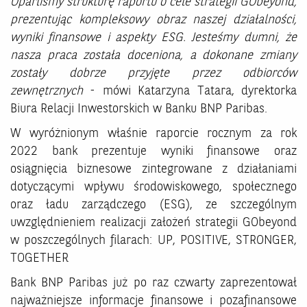
Oparliśmy strukturę raportu o cele strategii GObeyond,
prezentując kompleksowy obraz naszej działalności,
wyniki finansowe i aspekty ESG. Jesteśmy dumni, że
nasza praca została doceniona, a dokonane zmiany
zostały dobrze przyjęte przez odbiorców
zewnętrznych
- mówi Katarzyna Tatara, dyrektorka
Biura Relacji Inwestorskich w Banku BNP Paribas.
W wyróżnionym właśnie raporcie rocznym za rok
2022 bank prezentuje wyniki finansowe oraz
osiągnięcia biznesowe zintegrowane z działaniami
dotyczącymi wpływu środowiskowego, społecznego
oraz ładu zarządczego (ESG), ze szczególnym
uwzględnieniem realizacji założeń strategii GObeyond
w poszczególnych filarach: UP, POSITIVE, STRONGER,
TOGETHER.
Bank BNP Paribas już po raz czwarty zaprezentował
najważniejsze informacje finansowe i pozafinansowe