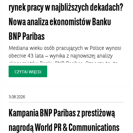
rynek pracy w najbliższych dekadach?
Nowa analiza ekonomistów Banku
BNP Paribas
Mediana wieku osób pracujących w Polsce wynosi
obecnie 43 lata – wynika z najnowszej analizy
ekonomistów Banku BNP Paribas. Oznacza to, że
połowa aktywnych zawodowo Polaków ma więcej
CZYTAJ WIĘCEJ
niż 43 lata. W niektórych profesjach – zwłaszcza
kluczowych dla jakości życia zawodach
medycznych – proces starzenia się kadr jest
3.08.2026
jednak znacznie bardziej zaawansowany i już dziś
rodzi pytania o...
Kampania BNP Paribas z prestiżową
nagrodą World PR & Communications