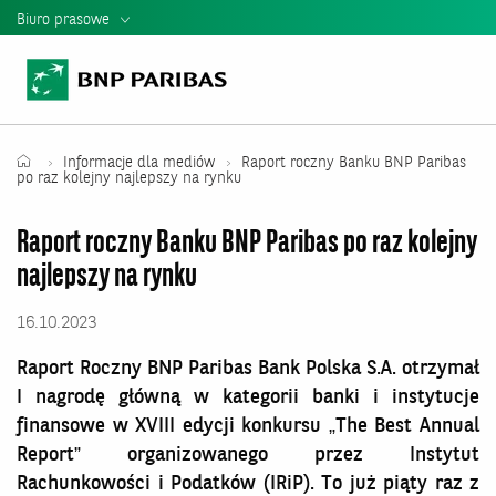
Biuro prasowe
Informacje Prasowe
Kontakt dla mediów
Teczka Prasowa
Informacje dla mediów
Raport roczny Banku BNP Paribas
po raz kolejny najlepszy na rynku
Mediateka
Raport roczny Banku BNP Paribas po raz kolejny
Władze banku
najlepszy na rynku
Relacje Inwestorskie
16.10.2023
Raporty i Prezentacje BNP Paribas
Raport Roczny BNP Paribas Bank Polska S.A. otrzymał
I nagrodę główną w kategorii banki i instytucje
finansowe w XVIII edycji konkursu „The Best Annual
Report” organizowanego przez Instytut
Rachunkowości i Podatków (IRiP). To już piąty raz z