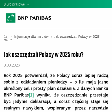
Biuro prasowe
Informacje Prasowe
Kontakt dla mediów
Teczka Prasowa
Informacje dla mediów
Jak oszczędzali Polacy w 2025
roku?
Mediateka
Jak oszczędzali Polacy w 2025 roku?
Władze banku
3.03.2026
Relacje Inwestorskie
Rok 2025 potwierdził, że Polacy coraz lepiej radzą
Raporty i Prezentacje BNP Paribas
sobie z odkładaniem pieniędzy – o ile mają jasno
określony cel i prosty plan działania. Z danych Banku
BNP Paribas
[1]
wynika, że oszczędzanie przestaje
być jedynie deklaracją, a coraz częściej staje się
realnym nawykiem, wspieranym przez narzędzia