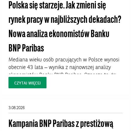
odbędą...
Polska się starzeje. Jak zmieni się
rynek pracy w najbliższych dekadach?
Nowa analiza ekonomistów Banku
BNP Paribas
Mediana wieku osób pracujących w Polsce wynosi
obecnie 43 lata – wynika z najnowszej analizy
ekonomistów Banku BNP Paribas. Oznacza to, że
połowa aktywnych zawodowo Polaków ma więcej
CZYTAJ WIĘCEJ
niż 43 lata. W niektórych profesjach – zwłaszcza
kluczowych dla jakości życia zawodach
medycznych – proces starzenia się kadr jest
3.08.2026
jednak znacznie bardziej zaawansowany i już dziś
rodzi pytania o...
Kampania BNP Paribas z prestiżową