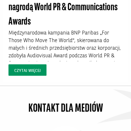
nagrodą World PR & Communications
Awards
Międzynarodowa kampania BNP Paribas „For
Those Who Move The World”, skierowana do
małych i średnich przedsiębiorstw oraz korporacji,
zdobyła Audiovisual Award podczas World PR &
Communications Awards. Jury doceniło kampanię
za autentyczne opowiedzenie historii europejskich
CZYTAJ WIĘCEJ
klientów biznesowych oraz wysoką jakość realizacji
materiałów, które pokazują realną współpracę z
bankiem...
KONTAKT DLA MEDIÓW