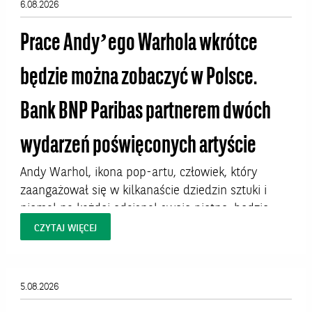
6.08.2026
Prace Andy’ego Warhola wkrótce
będzie można zobaczyć w Polsce.
Bank BNP Paribas partnerem dwóch
wydarzeń poświęconych artyście
Andy Warhol, ikona pop-artu, człowiek, który
zaangażował się w kilkanaście dziedzin sztuki i
niemal na każdej odcisnął swoje piętno, będzie
bohaterem dwóch wystaw w Polsce. W Krakowie
CZYTAJ WIĘCEJ
dzieła artysty będzie można oglądać od 7 sierpnia
do 27 września 2026 roku w Pałacu Sztuki na
Placu Szczepańskim. W Warszawie prace Warhola
5.08.2026
uświetnią Hotel Warszawa Art Fair, targi, które