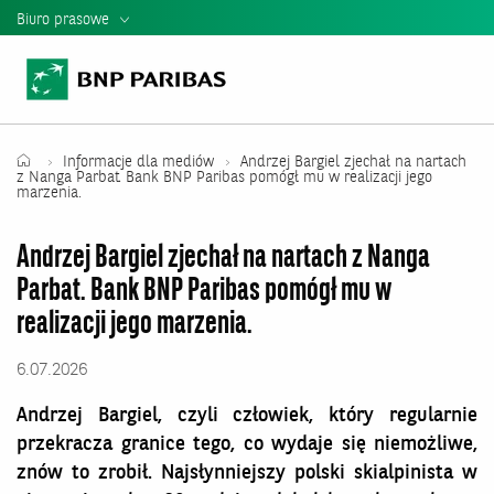
Biuro prasowe
Informacje Prasowe
Kontakt dla mediów
Teczka Prasowa
Informacje dla mediów
Andrzej Bargiel zjechał na nartach
z Nanga Parbat. Bank BNP Paribas pomógł mu w realizacji jego
marzenia.
Mediateka
Andrzej Bargiel zjechał na nartach z Nanga
Władze banku
Parbat. Bank BNP Paribas pomógł mu w
Relacje Inwestorskie
realizacji jego marzenia.
Raporty i Prezentacje BNP Paribas
6.07.2026
Andrzej Bargiel, czyli człowiek, który regularnie
przekracza granice tego, co wydaje się niemożliwe,
znów to zrobił. Najsłynniejszy polski skialpinista w