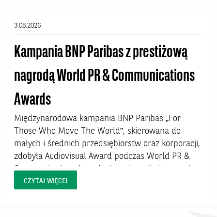
kluczowych dla jakości życia zawodach
medycznych – proces starzenia się kadr jest
3.08.2026
jednak znacznie bardziej zaawansowany i już dziś
rodzi pytania o...
Kampania BNP Paribas z prestiżową
nagrodą World PR & Communications
Awards
Międzynarodowa kampania BNP Paribas „For
Those Who Move The World”, skierowana do
małych i średnich przedsiębiorstw oraz korporacji,
zdobyła Audiovisual Award podczas World PR &
Communications Awards. Jury doceniło kampanię
za autentyczne opowiedzenie historii europejskich
CZYTAJ WIĘCEJ
klientów biznesowych oraz wysoką jakość realizacji
materiałów, które pokazują realną współpracę z