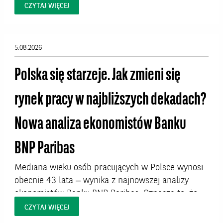
bohaterem dwóch wystaw w Polsce. W Krakowie
CZYTAJ WIĘCEJ
dzieła artysty będzie można oglądać od 7 sierpnia
do 27 września 2026 roku w Pałacu Sztuki na
Placu Szczepańskim. W Warszawie prace Warhola
5.08.2026
uświetnią Hotel Warszawa Art Fair, targi, które
odbędą...
Polska się starzeje. Jak zmieni się
rynek pracy w najbliższych dekadach?
Nowa analiza ekonomistów Banku
BNP Paribas
Mediana wieku osób pracujących w Polsce wynosi
obecnie 43 lata – wynika z najnowszej analizy
ekonomistów Banku BNP Paribas. Oznacza to, że
połowa aktywnych zawodowo Polaków ma więcej
CZYTAJ WIĘCEJ
niż 43 lata. W niektórych profesjach – zwłaszcza