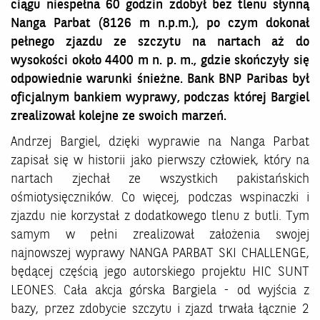
ciągu niespełna 60 godzin zdobył bez tlenu słynną
Nanga Parbat (8126 m n.p.m.), po czym dokonał
pełnego zjazdu ze szczytu na nartach aż do
wysokości około 4400 m n. p. m., gdzie skończyły się
odpowiednie warunki śnieżne. Bank BNP Paribas był
oficjalnym bankiem wyprawy, podczas której Bargiel
zrealizował kolejne ze swoich marzeń.
Andrzej Bargiel, dzięki wyprawie na Nanga Parbat
zapisał się w historii jako pierwszy człowiek, który na
nartach zjechał ze wszystkich pakistańskich
ośmiotysięczników. Co więcej, podczas wspinaczki i
zjazdu nie korzystał z dodatkowego tlenu z butli. Tym
samym w pełni zrealizował założenia swojej
najnowszej wyprawy NANGA PARBAT SKI CHALLENGE,
będącej częścią jego autorskiego projektu HIC SUNT
LEONES. Cała akcja górska Bargiela - od wyjścia z
bazy, przez zdobycie szczytu i zjazd trwała łącznie 2