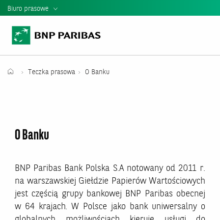
Biuro prasowe
Informacje Prasowe
Kontakt dla mediów
Teczka Prasowa
Teczka prasowa
O Banku
Mediateka
Władze banku
O Banku
Relacje Inwestorskie
Raporty i Prezentacje BNP Paribas
BNP Paribas Bank Polska S.A notowany od 2011 r.
na warszawskiej Giełdzie Papierów Wartościowych
jest częścią grupy bankowej BNP Paribas obecnej
w 64 krajach. W Polsce jako bank uniwersalny o
globalnych możliwościach kieruje usługi do