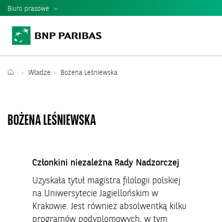
Biuro prasowe
Informacje Prasowe
Kontakt dla mediów
Teczka Prasowa
Władze
Bożena Leśniewska
Mediateka
Władze banku
BOŻENA LEŚNIEWSKA
Relacje Inwestorskie
Raporty i Prezentacje BNP Paribas
Członkini niezależna Rady Nadzorczej
Uzyskała tytuł magistra filologii polskiej
na Uniwersytecie Jagiellońskim w
Krakowie. Jest również absolwentką kilku
programów podyplomowych, w tym