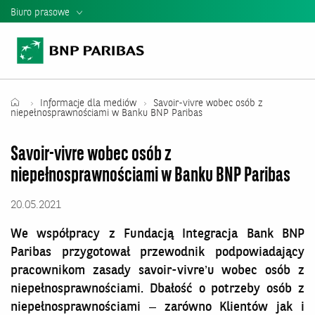
Biuro prasowe
Informacje Prasowe
Kontakt dla mediów
Teczka Prasowa
Informacje dla mediów
Savoir-vivre wobec osób z
niepełnosprawnościami w Banku BNP Paribas
Mediateka
Savoir-vivre wobec osób z
Władze banku
niepełnosprawnościami w Banku BNP Paribas
Relacje Inwestorskie
20.05.2021
Raporty i Prezentacje BNP Paribas
We współpracy z Fundacją Integracja Bank BNP
Paribas przygotował przewodnik podpowiadający
pracownikom zasady savoir-vivre’u wobec osób z
niepełnosprawnościami. Dbałość o potrzeby osób z
niepełnosprawnościami – zarówno Klientów jak i