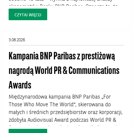
ekonomistów Banku BNP Paribas. Oznacza to, że
połowa aktywnych zawodowo Polaków ma więcej
CZYTAJ WIĘCEJ
niż 43 lata. W niektórych profesjach – zwłaszcza
kluczowych dla jakości życia zawodach
medycznych – proces starzenia się kadr jest
3.08.2026
jednak znacznie bardziej zaawansowany i już dziś
rodzi pytania o...
Kampania BNP Paribas z prestiżową
nagrodą World PR & Communications
Awards
Międzynarodowa kampania BNP Paribas „For
Those Who Move The World”, skierowana do
małych i średnich przedsiębiorstw oraz korporacji,
zdobyła Audiovisual Award podczas World PR &
Communications Awards. Jury doceniło kampanię