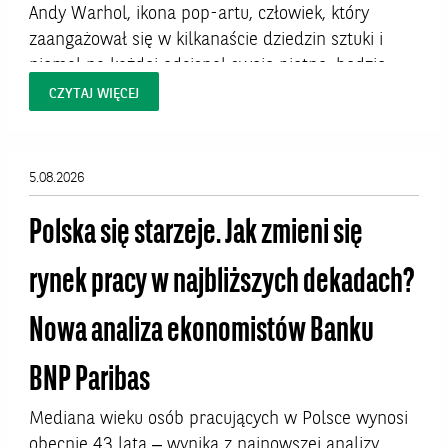
Andy Warhol, ikona pop-artu, człowiek, który
zaangażował się w kilkanaście dziedzin sztuki i
niemal na każdej odcisnął swoje piętno, będzie
bohaterem dwóch wystaw w Polsce. W Krakowie
CZYTAJ WIĘCEJ
dzieła artysty będzie można oglądać od 7 sierpnia
do 27 września 2026 roku w Pałacu Sztuki na
Placu Szczepańskim. W Warszawie prace Warhola
5.08.2026
uświetnią Hotel Warszawa Art Fair, targi, które
odbędą...
Polska się starzeje. Jak zmieni się
rynek pracy w najbliższych dekadach?
Nowa analiza ekonomistów Banku
BNP Paribas
Mediana wieku osób pracujących w Polsce wynosi
obecnie 43 lata – wynika z najnowszej analizy