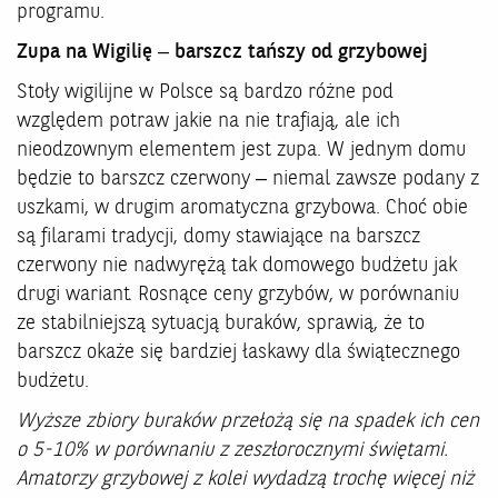
programu.
Zupa na Wigilię – barszcz tańszy od grzybowej
Stoły wigilijne w Polsce są bardzo różne pod
względem potraw jakie na nie trafiają, ale ich
nieodzownym elementem jest zupa. W jednym domu
będzie to barszcz czerwony – niemal zawsze podany z
uszkami, w drugim aromatyczna grzybowa. Choć obie
są filarami tradycji, domy stawiające na barszcz
czerwony nie nadwyrężą tak domowego budżetu jak
drugi wariant. Rosnące ceny grzybów, w porównaniu
ze stabilniejszą sytuacją buraków, sprawią, że to
barszcz okaże się bardziej łaskawy dla świątecznego
budżetu.
Wyższe zbiory buraków przełożą się na spadek ich cen
o 5-10% w porównaniu z zeszłorocznymi świętami.
Amatorzy grzybowej z kolei wydadzą trochę więcej niż