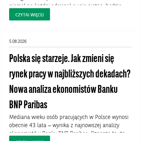
niemal na każdej odcisnął swoje piętno, będzie
bohaterem dwóch wystaw w Polsce. W Krakowie
CZYTAJ WIĘCEJ
dzieła artysty będzie można oglądać od 7 sierpnia
do 27 września 2026 roku w Pałacu Sztuki na
Placu Szczepańskim. W Warszawie prace Warhola
5.08.2026
uświetnią Hotel Warszawa Art Fair, targi, które
odbędą...
Polska się starzeje. Jak zmieni się
rynek pracy w najbliższych dekadach?
Nowa analiza ekonomistów Banku
BNP Paribas
Mediana wieku osób pracujących w Polsce wynosi
obecnie 43 lata – wynika z najnowszej analizy
ekonomistów Banku BNP Paribas. Oznacza to, że