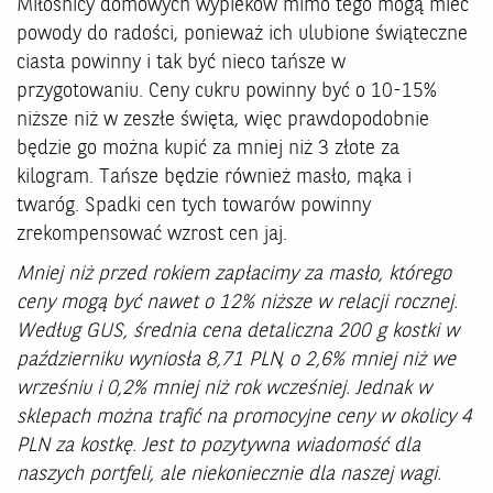
Miłośnicy domowych wypieków mimo tego mogą mieć
powody do radości, ponieważ ich ulubione świąteczne
ciasta powinny i tak być nieco tańsze w
przygotowaniu. Ceny cukru powinny być o 10-15%
niższe niż w zeszłe święta, więc prawdopodobnie
będzie go można kupić za mniej niż 3 złote za
kilogram. Tańsze będzie również masło, mąka i
twaróg. Spadki cen tych towarów powinny
zrekompensować wzrost cen jaj.
Mniej niż przed rokiem zapłacimy za masło, którego
ceny mogą być nawet o 12% niższe w relacji rocznej.
Według GUS, średnia cena detaliczna 200 g kostki w
październiku wyniosła 8,71 PLN, o 2,6% mniej niż we
wrześniu i 0,2% mniej niż rok wcześniej. Jednak w
sklepach można trafić na promocyjne ceny w okolicy 4
PLN za kostkę. Jest to pozytywna wiadomość dla
naszych portfeli, ale niekoniecznie dla naszej wagi.