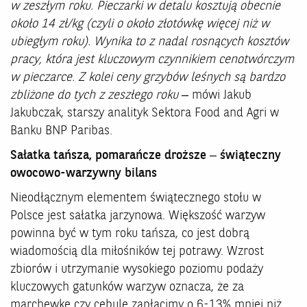
w zeszłym roku. Pieczarki w detalu kosztują obecnie
około 14 zł/kg (czyli o około złotówkę więcej niż w
ubiegłym roku). Wynika to z nadal rosnących kosztów
pracy, która jest kluczowym czynnikiem cenotwórczym
w pieczarce. Z kolei ceny grzybów leśnych są bardzo
zbliżone do tych z zeszłego roku
– mówi Jakub
Jakubczak, starszy analityk Sektora Food and Agri w
Banku BNP Paribas.
Sałatka tańsza, pomarańcze droższe – świąteczny
owocowo-warzywny bilans
Nieodłącznym elementem świątecznego stołu w
Polsce jest sałatka jarzynowa. Większość warzyw
powinna być w tym roku tańsza, co jest dobrą
wiadomością dla miłośników tej potrawy. Wzrost
zbiorów i utrzymanie wysokiego poziomu podaży
kluczowych gatunków warzyw oznacza, że za
marchewkę czy cebulę zapłacimy o 6-13% mniej niż