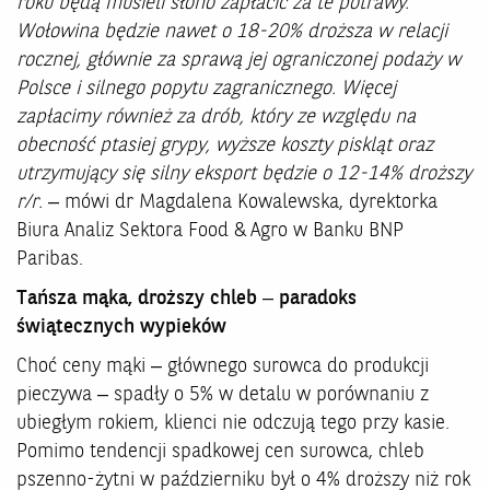
roku będą musieli słono zapłacić za te potrawy.
Wołowina będzie nawet o 18-20% droższa w relacji
rocznej, głównie za sprawą jej ograniczonej podaży w
Polsce i silnego popytu zagranicznego. Więcej
zapłacimy również za drób, który ze względu na
obecność ptasiej grypy, wyższe koszty piskląt oraz
utrzymujący się silny eksport będzie o 12-14% droższy
r/r.
– mówi dr Magdalena Kowalewska, dyrektorka
Biura Analiz Sektora Food & Agro w Banku BNP
Paribas.
Tańsza mąka, droższy chleb – paradoks
świątecznych wypieków
Choć ceny mąki – głównego surowca do produkcji
pieczywa – spadły o 5% w detalu w porównaniu z
ubiegłym rokiem, klienci nie odczują tego przy kasie.
Pomimo tendencji spadkowej cen surowca, chleb
pszenno-żytni w październiku był o 4% droższy niż rok