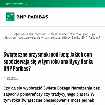
Biuro prasowe
Informacje Prasowe
Kontakt dla mediów
Teczka Prasowa
Informacje dla mediów
Świąteczne przysmaki pod lupą:
Jakich cen spodziewają się w tym roku analitycy Banku BNP Paribas?
Mediateka
Świąteczne przysmaki pod lupą: Jakich cen
Władze banku
spodziewają się w tym roku analitycy Banku
Relacje Inwestorskie
BNP Paribas?
Raporty i Prezentacje BNP Paribas
4.12.2025
Czy da się wyobrazić Święta Bożego Narodzenia bez
zapachu pomarańczy czy tradycyjnego ciasta? W
tym roku świąteczne biesiadowanie może jednak