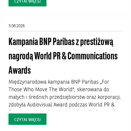
połowa aktywnych zawodowo Polaków ma więcej
CZYTAJ WIĘCEJ
niż 43 lata. W niektórych profesjach – zwłaszcza
kluczowych dla jakości życia zawodach
medycznych – proces starzenia się kadr jest
3.08.2026
jednak znacznie bardziej zaawansowany i już dziś
rodzi pytania o...
Kampania BNP Paribas z prestiżową
nagrodą World PR & Communications
Awards
Międzynarodowa kampania BNP Paribas „For
Those Who Move The World”, skierowana do
małych i średnich przedsiębiorstw oraz korporacji,
zdobyła Audiovisual Award podczas World PR &
Communications Awards. Jury doceniło kampanię
za autentyczne opowiedzenie historii europejskich
CZYTAJ WIĘCEJ
klientów biznesowych oraz wysoką jakość realizacji