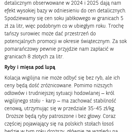
detalicznym obserwowane w 2024 i 2025 dają nam
efekt wysokiej bazy w odniesieniu do cen detalicznych.
Spodziewamy się cen soku jabłkowego w granicach 5
zł za litr, więc podobnym co w ubiegłym roku. Trochę
tańszy surowiec może dać przestrzeń do
potencjalnych promocji w okresie świątecznym. Za sok
pomarańczowy pewnie przyjdzie nam zapłacić w
granicach 8 złotych za litr.
Ryby i mięsa pod lupą
Kolacja wigilijna nie może odbyć się bez ryb, ale ich
ceny będą dość zróżnicowane. Pomimo niższych
odłowów i trudniejszej sytuacji hodowlanej – król
wigilijnego stołu - karp – ma zachować stabilność
cenową, utrzymując się w przedziale 35-45 zł/kg.
Droższe będą ryby patroszone i bez głowy. Coraz
częściej pojawiający się na polskich stołach łosoś
będzie w tym roku droższy, głównie ze względu na