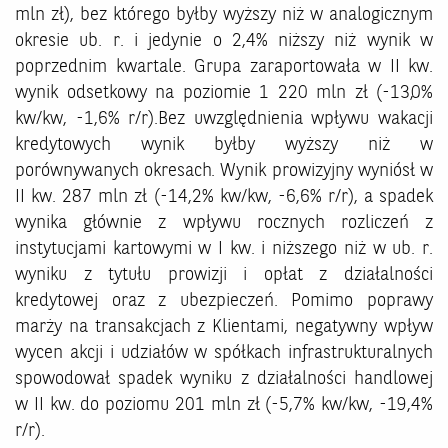
mln zł), bez którego byłby wyższy niż w analogicznym
okresie ub. r. i jedynie o 2,4% niższy niż wynik w
poprzednim kwartale. Grupa zaraportowała w II kw.
wynik odsetkowy na poziomie 1 220 mln zł (-13,0%
kw/kw, -1,6% r/r).Bez uwzględnienia wpływu wakacji
kredytowych wynik byłby wyższy niż w
porównywanych okresach. Wynik prowizyjny wyniósł w
II kw. 287 mln zł (-14,2% kw/kw, -6,6% r/r), a spadek
wynika głównie z wpływu rocznych rozliczeń z
instytucjami kartowymi w I kw. i niższego niż w ub. r.
wyniku z tytułu prowizji i opłat z działalności
kredytowej oraz z ubezpieczeń. Pomimo poprawy
marży na transakcjach z Klientami, negatywny wpływ
wycen akcji i udziałów w spółkach infrastrukturalnych
spowodował spadek wyniku z działalności handlowej
w II kw. do poziomu 201 mln zł (-5,7% kw/kw, -19,4%
r/r).