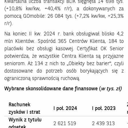
Kwartalna liczba transakcji BLIK sięgnęła 14 698 tys.
(+10,8% kw/kw, +40,4% r/r), a dokonywanych za
pomocą GOmobile: 26 084 tys. (+7,2% kw/kw, +25,3%
r/r).
Na koniec II kw. 2024 r. bank obsługiwał blisko 4,2
mln Klientów. Spośród 365 Centrów Klienta, 184 to
placówki bez obsługi kasowej. Certyfikat OK Senior
potwierdza, że wszystkie Centra Klienta są przyjazne
seniorom. Aż 134 z nich to „Obiekty bez barier”, czyli
dostosowane do potrzeb osób borykających się z
ograniczoną sprawnością ruchową.
Wybrane skonsolidowane dane finansowe
(
w tys. zł)
Rachunek
I poł. 2024
I poł. 2023
zysków i strat
Wynik z tytułu
2 621 519
2 439 313
odsetek