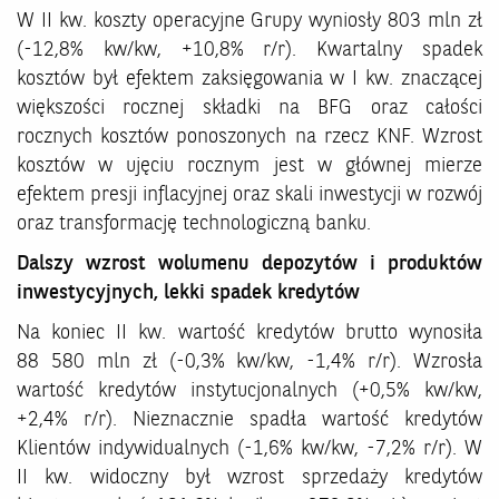
W II kw. koszty operacyjne Grupy wyniosły 803 mln zł
(-12,8% kw/kw, +10,8% r/r). Kwartalny spadek
kosztów był efektem zaksięgowania w I kw. znaczącej
większości rocznej składki na BFG oraz całości
rocznych kosztów ponoszonych na rzecz KNF. Wzrost
kosztów w ujęciu rocznym jest w głównej mierze
efektem presji inflacyjnej oraz skali inwestycji w rozwój
oraz transformację technologiczną banku.
Dalszy wzrost wolumenu depozytów i produktów
inwestycyjnych, lekki spadek kredytów
Na koniec II kw. wartość kredytów brutto wynosiła
88 580 mln zł (-0,3% kw/kw, -1,4% r/r). Wzrosła
wartość kredytów instytucjonalnych (+0,5% kw/kw,
+2,4% r/r). Nieznacznie spadła wartość kredytów
Klientów indywidualnych (-1,6% kw/kw, -7,2% r/r). W
II kw. widoczny był wzrost sprzedaży kredytów