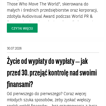
Those Who Move The World”, skierowana do
małych i średnich przedsiębiorstw oraz korporacji,
zdobyła Audiovisual Award podczas World PR &
Communications Awards. Jury doceniło kampanię
za autentyczne opowiedzenie historii europejskich
CZYTAJ WIĘCEJ
klientów biznesowych oraz wysoką jakość realizacji
materiałów, które pokazują realną współpracę z
bankiem...
30.07.2026
Życie od wypłaty do wypłaty – jak
przed 30. przejąć kontrolę nad swoimi
finansami?
Od pierwszego do pierwszego? Coraz więcej
młodych szuka sposobów, żeby zyskać większy