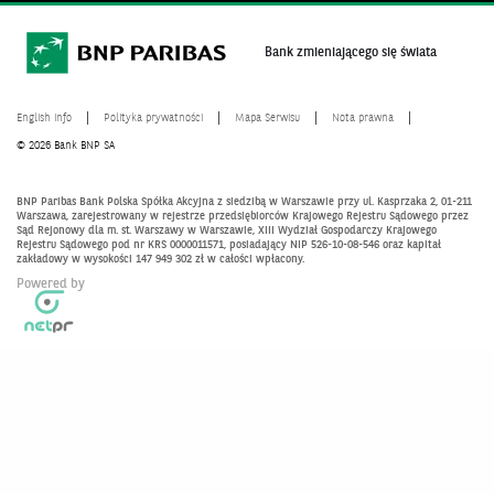
Bank zmieniającego się świata
English info
Polityka prywatności
Mapa Serwisu
Nota prawna
© 2026 Bank BNP SA
BNP Paribas Bank Polska Spółka Akcyjna z siedzibą w Warszawie przy ul. Kasprzaka 2, 01-211
Warszawa, zarejestrowany w rejestrze przedsiębiorców Krajowego Rejestru Sądowego przez
Sąd Rejonowy dla m. st. Warszawy w Warszawie, XIII Wydział Gospodarczy Krajowego
Rejestru Sądowego pod nr KRS 0000011571, posiadający NIP 526-10-08-546 oraz kapitał
zakładowy w wysokości 147 949 302 zł w całości wpłacony.
Powered by