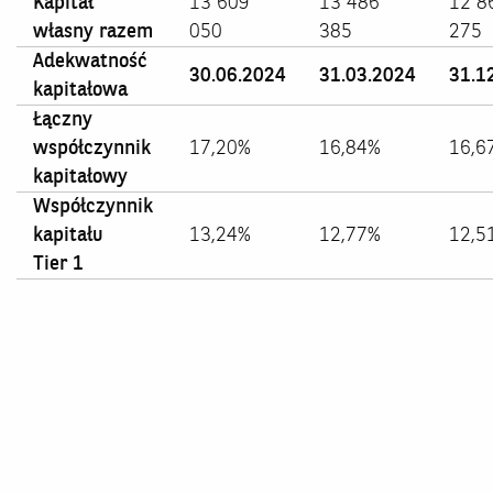
Kapitał
13 609
13 486
12 8
własny razem
050
385
275
Adekwatność
30.06.2024
31.03.2024
31.1
kapitałowa
Łączny
współczynnik
17,20%
16,84%
16,6
kapitałowy
Współczynnik
kapitału
13,24%
12,77%
12,5
Tier 1