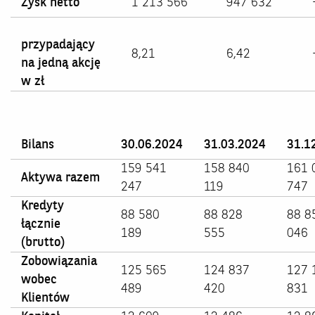
Zysk netto
1 213 566
947 632
przypadający
8,21
6,42
na jedną akcję
w zł
Bilans
30.06.2024
31.03.2024
31.1
159 541
158 840
161 
Aktywa razem
247
119
747
Kredyty
88 580
88 828
88 8
łącznie
189
555
046
(brutto)
Zobowiązania
125 565
124 837
127 
wobec
489
420
831
Klientów