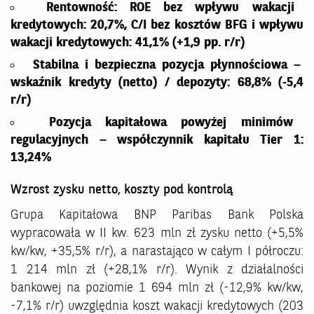
Rentowność: ROE bez wpływu wakacji
kredytowych: 20,7%, C/I bez kosztów BFG i wpływu
wakacji kredytowych: 41,1% (+1,9 pp. r/r)
Stabilna i bezpieczna pozycja płynnościowa –
wskaźnik kredyty (netto) / depozyty: 68,8% (‑5,4
r/r
)
Pozycja kapitałowa powyżej minimów
regulacyjnych – współczynnik kapitału Tier 1:
13,24%
Wzrost zysku netto, koszty pod kontrolą
Grupa Kapitałowa BNP Paribas Bank Polska
wypracowała w II kw. 623 mln zł zysku netto (+5,5%
kw/kw, +35,5% r/r), a narastająco w całym I półroczu:
1 214 mln zł (+28,1% r/r). Wynik z działalności
bankowej na poziomie 1 694 mln zł (-12,9% kw/kw,
-7,1% r/r) uwzględnia koszt wakacji kredytowych (203