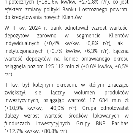
hipotecznych (+181,6% kw/kw, +272,8% r/r), co jest
efektem zmiany polityki Banku i ostrożnego powrotu
do kredytowania nowych Klientów.
W II kw. 2024 r. bank odnotował wzrost wartości
depozytów zarówno w segmencie Klientów
indywidualnych (+0,4% kw/kw, +6,8% r/r), jak i
instytucjonalnych (+0,7% kw/kw, +6,3% r/r). Łączna
wartość depozytów na koniec omawianego okresu
osiągnęła poziom 125 112 mln zł (+0,6% kw/kw, +6,5%
r/r).
II kw. był kolejnym okresem, w którym znacząco
zwiększył się łączny wolumen produktów
inwestycyjnych, osiągając wartość 17 634 mln zł
(+10,9% kw/kw, +40,9% r/r). Grupa odnotowałał
dalszy wzrost wartości środków lokowanych w
funduszach inwestycyjnych Grupy BNP Paribas
(+12,7% kw/kw, +80,8% r/r).