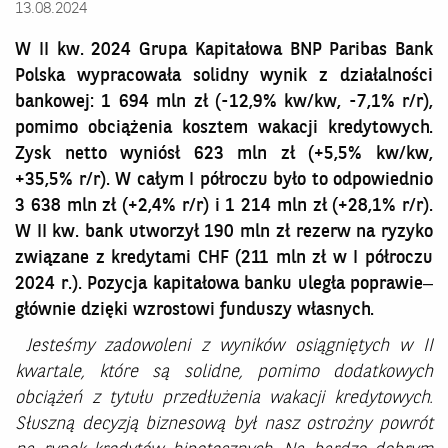
13.08.2024
W II kw. 2024 Grupa Kapitałowa BNP Paribas Bank
Polska wypracowała solidny wynik z działalności
bankowej: 1 694 mln zł (-12,9% kw/kw, -7,1% r/r),
pomimo obciążenia kosztem wakacji kredytowych.
Zysk netto wyniósł
623 mln zł (+5,5% kw/kw,
+35,5% r/r). W całym I półroczu było to odpowiednio
3 638 mln zł (+2,4% r/r) i 1 214 mln zł (+28,1% r/r).
W II kw. bank utworzył 190 mln zł rezerw na ryzyko
związane z kredytami CHF (211 mln zł w I półroczu
2024 r.). Pozycja kapitałowa banku uległa poprawie–
głównie dzięki wzrostowi funduszy własnych.
Jesteśmy zadowoleni z wyników osiągniętych w II
kwartale, które są solidne, pomimo dodatkowych
obciążeń z tytułu przedłużenia wakacji kredytowych.
Słuszną decyzją biznesową był nasz ostrożny powrót