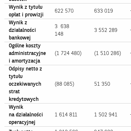
Wynik z tytułu
622 570
633 019
opłat i prowizji
Wynik z
3 638
działalności
3 552 289
148
bankowej
Ogólne koszty
administracyjne
(1 724 480)
(1 510 286)
i
amortyzacja
Odpisy netto z
tytułu
oczekiwanych
(88 085)
51 350
strat
kredytowych
Wynik
na działalności
1 614 811
1 502 941
operacyjnej