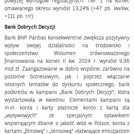
powyżej wymogów regulacyjnych. Tier 1 na koniec
omawianego okresu wyniósł 13,24% (+47 pb. kw/kw,
+111 pb. r/r).
Bank Dobrych Decyzji
Bank BNP Paribas konsekwentnie zwiększa pozytywny
wpływ swojej działalności na środowisko i
społeczeństwo. Wolumen zrównoważonego
finansowania na koniec II kw. 2024 r. wyniósł 9,96
mld zł. Zaangażowanie w dobro wspólne, zarówno na
poziomie biznesowym, jak i poprzez włączanie
istotnych tematów do dyskursu społecznego, bank
podkreśla w kampanii „Bank Dobrych Decyzji”, która
wystartowała w kwietniu. Elementami kampanii są
m.in. konta i karty płatnicze: konto z kartą dla
„wpływowych” ze specjalnym spławikiem
wspierającym dbanie o jakość wód w Polsce, konta z
kartami „filmową” i „tenisową” ułatwiające entuzjastom