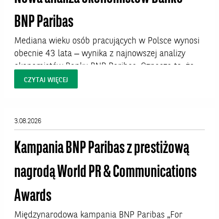
BNP Paribas
Mediana wieku osób pracujących w Polsce wynosi
obecnie 43 lata – wynika z najnowszej analizy
ekonomistów Banku BNP Paribas. Oznacza to, że
połowa aktywnych zawodowo Polaków ma więcej
CZYTAJ WIĘCEJ
niż 43 lata. W niektórych profesjach – zwłaszcza
kluczowych dla jakości życia zawodach
medycznych – proces starzenia się kadr jest
3.08.2026
jednak znacznie bardziej zaawansowany i już dziś
rodzi pytania o...
Kampania BNP Paribas z prestiżową
nagrodą World PR & Communications
Awards
Międzynarodowa kampania BNP Paribas „For