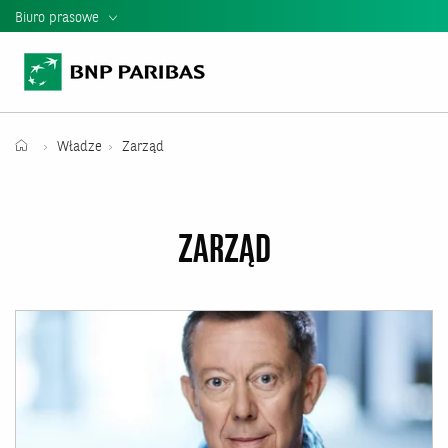
Biuro prasowe
Informacje Prasowe
Kontakt dla mediów
Teczka Prasowa
Władze
Zarząd
Mediateka
Władze banku
ZARZĄD
Relacje Inwestorskie
Raporty i Prezentacje BNP Paribas