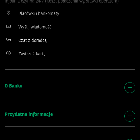
Infolinia czynna 24/7 (Koszt połączenia wg stawki operatora)
Placówki i bankomaty
Wyślij wiadomość
Czat z doradcą
Zastrzeż kartę
O Banku
Przydatne informacje