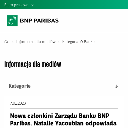
Biuro prasowe
Informacje Prasowe
Kontakt dla mediów
Teczka Prasowa
Informacje dla mediów
Kategoria: O Banku
Mediateka
Informacje dla mediów
Władze banku
Relacje Inwestorskie
Kategorie
Raporty i Prezentacje BNP Paribas
Wszystkie
7.01.2026
O Banku
Wyniki finansowe
Nowa członkini Zarządu Banku BNP
Paribas. Natalie Yacoubian odpowiada
Komunikaty produktowe