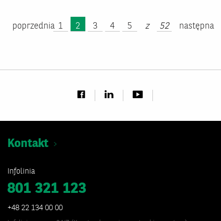
poprzednia
1
2
3
4
5
z
52
następna
Kontakt
Infolinia
801 321 123
+48 22 134 00 00