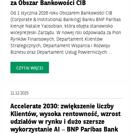
za Obszar Bankowości CIB
Inne
Od 1 stycznia 2026 roku Obszarem Bankowości CIB
Komunikaty Grupy BNP Paribas
(Corporate & Institutional Banking) Banku BNP Paribas
Polecane
kieruje Natalie Yacoubian, która objęła stanowisko
ESG-CSR i zrównoważony rozwój
wiceprezeski Zarządu. W nowej roli odpowiada za Pion
Rynków Finansowych, Departament Klientów
Agro Hub
Strategicznych, Departament Wsparcia i Rozwoju
Biznesu oraz Departament Usług Powierniczych. ...
CZYTAJ WIĘCEJ
11.12.2025
Accelerate 2030: zwiększenie liczby
Klientów, wysoka rentowność, wzrost
udziałów w rynku i dużo szersze
wykorzystanie AI – BNP Paribas Bank