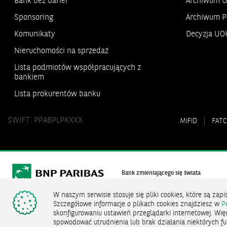
Bank bez barier
Archiwum 
Sponsoring
Archiwum P
Komunikaty
Decyzja UO
Nieruchomości na sprzedaż
Lista podmiotów współpracujących z
bankiem
Lista prokurentów banku
SWIFT: PPABPLPKXXX
MiFiD
FATC
Bank zmieniającego się świata
W naszym serwisie stosuje się pliki cookies, które są z
Szczegółowe informacje o plikach cookies znajdziesz w
P
BNP Paribas Bank Polska Spółka Akcyjna z siedzi
skonfigurowaniu ustawień przeglądarki internetowej. Wię
przedsiębiorców Krajowego Rejestru Sądowego pr
spowodować utrudnienia lub brak działania niektórych fu