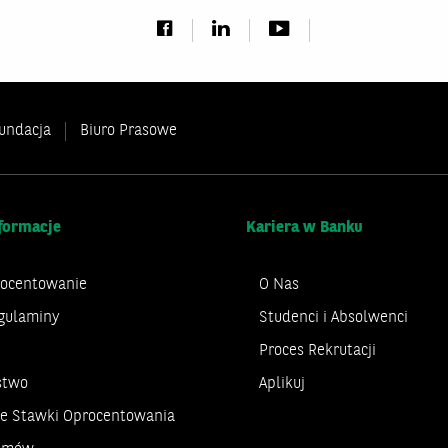
undacja
Biuro Prasowe
formacje
Kariera w Banku
rocentowanie
O Nas
gulaminy
Studenci i Absolwenci
Proces Rekrutacji
stwo
Aplikuj
ne Stawki Oprocentowania