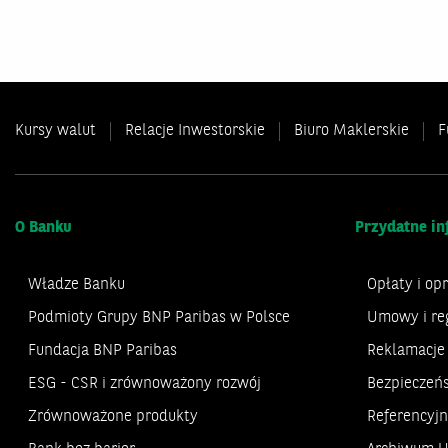
Kursy walut
Relacje Inwestorskie
Biuro Maklerskie
F
O Banku
Przydatne in
Władze Banku
Opłaty i op
Podmioty Grupy BNP Paribas w Polsce
Umowy i re
Fundacja BNP Paribas
Reklamacje
ESG - CSR i zrównoważony rozwój
Bezpieczeń
Zrównoważone produkty
Referencyj