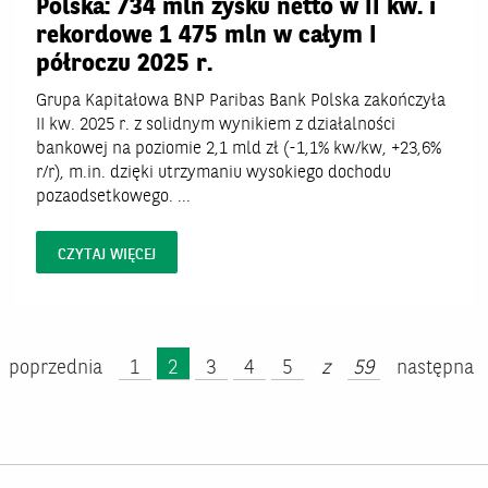
Polska: 734 mln zysku netto w II kw. i
rekordowe 1 475 mln w całym I
półroczu 2025 r.
Grupa Kapitałowa BNP Paribas Bank Polska zakończyła
II kw. 2025 r. z solidnym wynikiem z działalności
bankowej na poziomie 2,1 mld zł (-1,1% kw/kw, +23,6%
r/r), m.in. dzięki utrzymaniu wysokiego dochodu
pozaodsetkowego. ...
CZYTAJ WIĘCEJ
poprzednia
1
2
3
4
5
z
59
następna