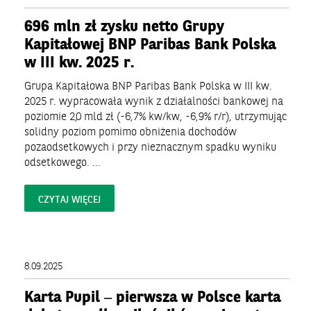
Wyniki finansowe
696 mln zł zysku netto Grupy
Kapitałowej BNP Paribas Bank Polska
Komunikaty produktowe
w III kw. 2025 r.
Inne
Grupa Kapitałowa BNP Paribas Bank Polska w III kw.
Komunikaty Grupy BNP Paribas
2025 r. wypracowała wynik z działalności bankowej na
poziomie 2,0 mld zł (-6,7% kw/kw, -6,9% r/r), utrzymując
Polecane
solidny poziom pomimo obniżenia dochodów
pozaodsetkowych i przy nieznacznym spadku wyniku
ESG-CSR i zrównoważony rozwój
odsetkowego. ...
Agro Hub
CZYTAJ WIĘCEJ
8.09.2025
Karta Pupil – pierwsza w Polsce karta