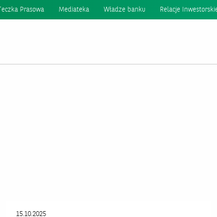
Teczka Prasowa
Mediateka
Władze banku
Relacje Inwestorski
15.10.2025