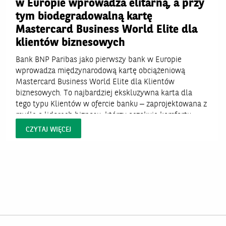
w Europie wprowadza elitarną, a przy
tym biodegradowalną kartę
Mastercard Business World Elite dla
klientów biznesowych
Bank BNP Paribas jako pierwszy bank w Europie
wprowadza międzynarodową kartę obciążeniową
Mastercard Business World Elite dla Klientów
biznesowych. To najbardziej ekskluzywna karta dla
tego typu Klientów w ofercie banku – zaprojektowana z
myślą o liderach biznesu, którzy oczekują komfortu,
funkcjonalności, bezpieczeństwa i dostępu do
CZYTAJ WIĘCEJ
wyjątkowych benefitów, a przy tym dbają o...