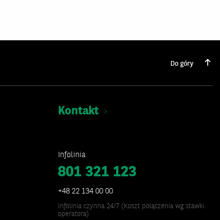
Do góry
Kontakt
Infolinia
801 321 123
+48 22 134 00 00
Infolinia czynna 24/7 (Koszt połączenia wg stawki
operatora)